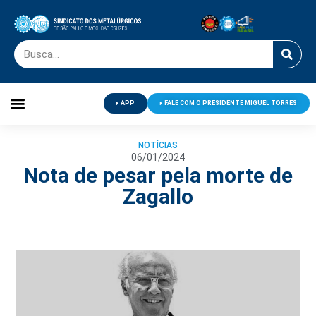
APP
FALE COM O PRESIDENTE MIGUEL TORRES
Palavra do Presidente
Jornal O Metalúrgico
Clube de Campo
Centro de Lazer
NOTÍCIAS
06/01/2024
Nota de pesar pela morte de
Zagallo