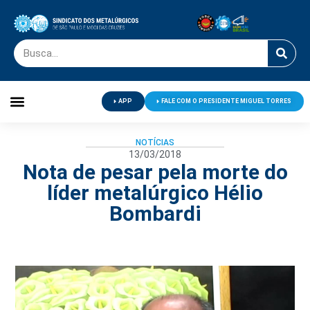
APP
FALE COM O PRESIDENTE MIGUEL TORRES
Palavra do Presidente
Jornal O Metalúrgico
Clube de Campo
Centro de Lazer
NOTÍCIAS
13/03/2018
Nota de pesar pela morte do
líder metalúrgico Hélio
Bombardi