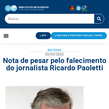
APP
FALE COM O PRESIDENTE MIGUEL TORRES
Palavra do Presidente
Jornal O Metalúrgico
Clube de Campo
Centro de Lazer
NOTÍCIAS
02/03/2025
Nota de pesar pelo falecimento
do jornalista Ricardo Paoletti