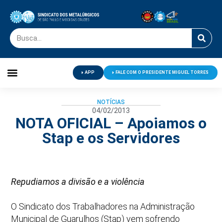
APP
FALE COM O PRESIDENTE MIGUEL TORRES
Palavra do Presidente
Jornal O Metalúrgico
Clube de Campo
Centro de Lazer
NOTÍCIAS
04/02/2013
NOTA OFICIAL – Apoiamos o
Stap e os Servidores
Repudiamos a divisão e a violência
O Sindicato dos Trabalhadores na Administração
Municipal de Guarulhos (Stap) vem sofrendo