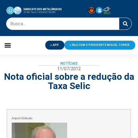
APP
FALE COM O PRESIDENTE MIGUEL TORRES
Palavra do Presidente
Jornal O Metalúrgico
Clube de Campo
Centro de Lazer
NOTÍCIAS
11/07/2012
Nota oficial sobre a redução da
Taxa Selic
Arquivo Sindicato