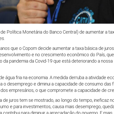
e Política Monetária do Banco Central) de aumentar a ta
es.
s anos que o Copom decide aumentar a taxa básica de juros 
desenvolvimento e no crescimento econômico do País, q
o da pandemia da Covid-19 que está deteriorando a nossa
 de água fria na economia. A medida derruba a atividade e
ta o desemprego e diminui a capacidade de consumo das fam
s dos empresários, o que compromete a capacidade de cr
a de juros tem se mostrado, ao longo do tempo, ineficaz no
umo e para investimentos, causa mais desemprego, queda 
 contribui para diminuir a arrecadação do governo. E mais