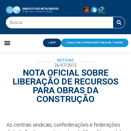
APP
FALE COM O PRESIDENTE MIGUEL TORRES
Palavra do Presidente
Jornal O Metalúrgico
Clube de Campo
Centro de Lazer
NOTÍCIAS
26/07/2012
NOTA OFICIAL SOBRE
LIBERAÇÃO DE RECURSOS
PARA OBRAS DA
CONSTRUÇÃO
As centrais sindicais, confederações e federações