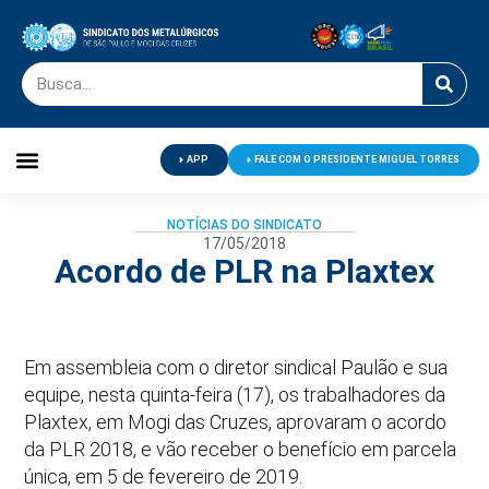
APP
FALE COM O PRESIDENTE MIGUEL TORRES
Palavra do Presidente
Jornal O Metalúrgico
Clube de Campo
Centro de Lazer
NOTÍCIAS DO SINDICATO
17/05/2018
Acordo de PLR na Plaxtex
Em assembleia com o diretor sindical Paulão e sua
equipe, nesta quinta-feira (17), os trabalhadores da
Plaxtex, em Mogi das Cruzes, aprovaram o acordo
da PLR 2018, e vão receber o benefício em parcela
única, em 5 de fevereiro de 2019.