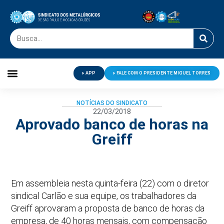
APP
FALE COM O PRESIDENTE MIGUEL TORRES
Palavra do Presidente
Jornal O Metalúrgico
Clube de Campo
Centro de Lazer
NOTÍCIAS DO SINDICATO
22/03/2018
Aprovado banco de horas na
Greiff
Em assembleia nesta quinta-feira (22) com o diretor
sindical Carlão e sua equipe, os trabalhadores da
Greiff aprovaram a proposta de banco de horas da
empresa, de 40 horas mensais, com compensação