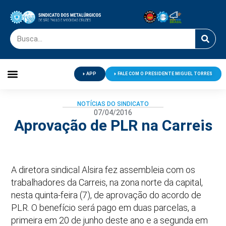
APP
FALE COM O PRESIDENTE MIGUEL TORRES
Palavra do Presidente
Jornal O Metalúrgico
Clube de Campo
Centro de Lazer
NOTÍCIAS DO SINDICATO
07/04/2016
Aprovação de PLR na Carreis
A diretora sindical Alsira fez assembleia com os
trabalhadores da Carreis, na zona norte da capital,
nesta quinta-feira (7), de aprovação do acordo de
PLR. O benefício será pago em duas parcelas, a
primeira em 20 de junho deste ano e a segunda em