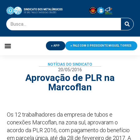
APP
FALE COM O PRESIDENTE MIGUEL TORRES
Palavra do Presidente
Jornal O Metalúrgico
Clube de Campo
Centro de Lazer
NOTÍCIAS DO SINDICATO
20/05/2016
Aprovação de PLR na
Marcoflan
Os 12 trabalhadores da empresa de tubos e
conexões Marcoflan, na zona sul, aprovaram o
acordo da PLR 2016, com pagamento do benefício
em parcela única, até dia 28 de fevereiro de 2017. A