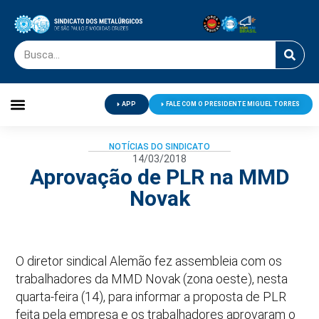
APP
FALE COM O PRESIDENTE MIGUEL TORRES
Palavra do Presidente
Jornal O Metalúrgico
Clube de Campo
Centro de Lazer
NOTÍCIAS DO SINDICATO
14/03/2018
Aprovação de PLR na MMD
Novak
O diretor sindical Alemão fez assembleia com os
trabalhadores da MMD Novak (zona oeste), nesta
quarta-feira (14), para informar a proposta de PLR
feita pela empresa e os trabalhadores aprovaram o