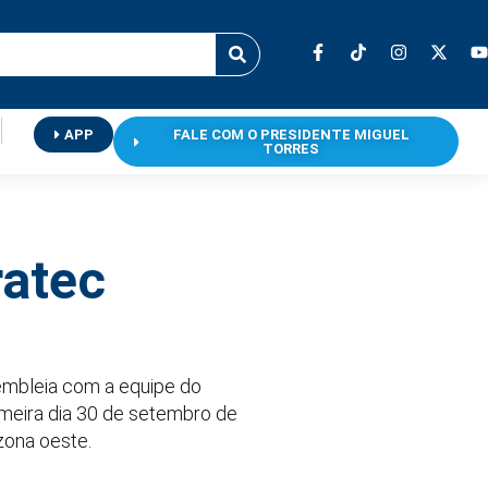
APP
FALE COM O PRESIDENTE MIGUEL
TORRES
ratec
embleia com a equipe do
rimeira dia 30 de setembro de
zona oeste.