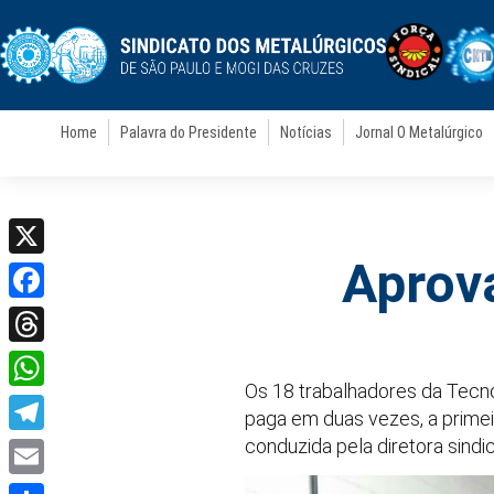
Home
Palavra do Presidente
Notícias
Jornal O Metalúrgico
Aprov
X
Facebook
Threads
Os 18 trabalhadores da Tecno
WhatsApp
paga em duas vezes, a prime
conduzida pela diretora sindic
Telegram
Email