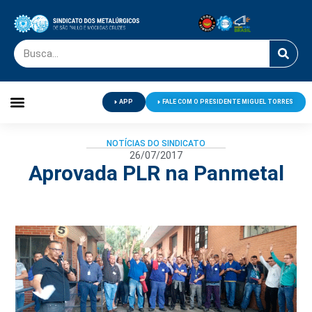
APP
FALE COM O PRESIDENTE MIGUEL TORRES
Palavra do Presidente
Jornal O Metalúrgico
Clube de Campo
Centro de Lazer
NOTÍCIAS DO SINDICATO
26/07/2017
Aprovada PLR na Panmetal