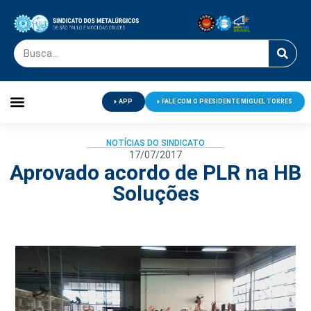
APP
FALE COM O PRESIDENTE MIGUEL TORRES
Palavra do Presidente
Jornal O Metalúrgico
Clube de Campo
Centro de Lazer
NOTÍCIAS DO SINDICATO
17/07/2017
Aprovado acordo de PLR na HB
Soluções