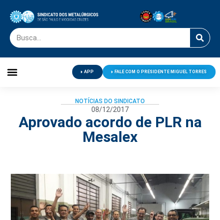
APP
FALE COM O PRESIDENTE MIGUEL TORRES
Palavra do Presidente
Jornal O Metalúrgico
Clube de Campo
Centro de Lazer
NOTÍCIAS DO SINDICATO
08/12/2017
Aprovado acordo de PLR na
Mesalex