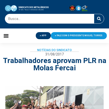
APP
FALE COM O PRESIDENTE MIGUEL TORRES
Palavra do Presidente
Jornal O Metalúrgico
Clube de Campo
Centro de Lazer
NOTÍCIAS DO SINDICATO
31/08/2017
Trabalhadores aprovam PLR na
Molas Fercai