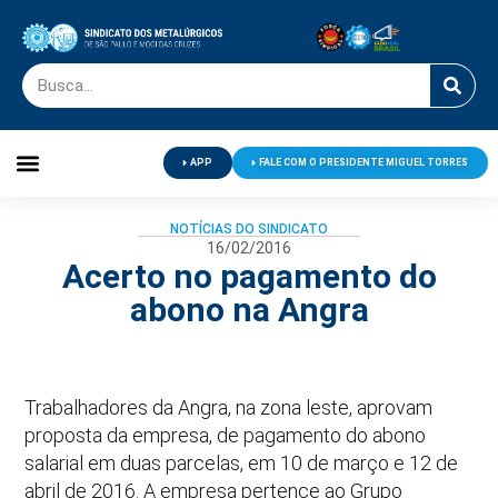
APP
FALE COM O PRESIDENTE MIGUEL TORRES
Palavra do Presidente
Jornal O Metalúrgico
Clube de Campo
Centro de Lazer
NOTÍCIAS DO SINDICATO
16/02/2016
Acerto no pagamento do
abono na Angra
Trabalhadores da Angra, na zona leste, aprovam
proposta da empresa, de pagamento do abono
salarial em duas parcelas, em 10 de março e 12 de
abril de 2016. A empresa pertence ao Grupo