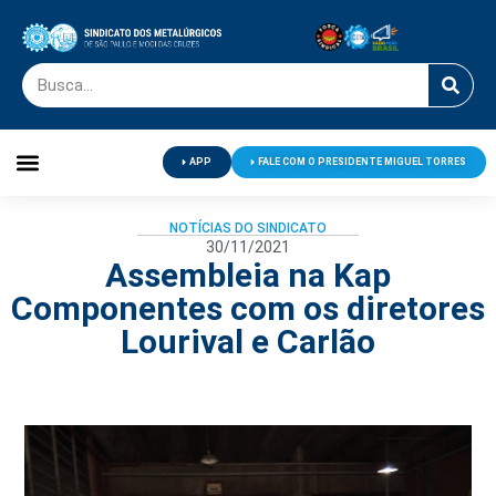
APP
FALE COM O PRESIDENTE MIGUEL TORRES
Palavra do Presidente
Jornal O Metalúrgico
Clube de Campo
Centro de Lazer
NOTÍCIAS DO SINDICATO
30/11/2021
Assembleia na Kap
Componentes com os diretores
Lourival e Carlão