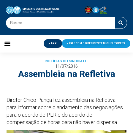
APP
FALE COM O PRESIDENTE MIGUEL TORRES
Palavra do Presidente
Jornal O Metalúrgico
Clube de Campo
Centro de Lazer
NOTÍCIAS DO SINDICATO
11/07/2016
Assembleia na Refletiva
Diretor Chico Pança fez assembleia na Refletiva
para informar sobre o andamento das negociações
para o acordo de PLR e do acordo de
compensação de horas para não haver dispensa.