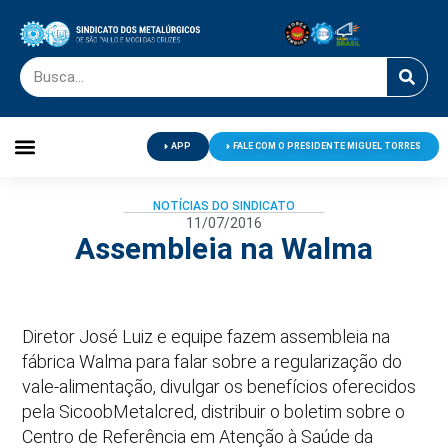
APP
FALE COM O PRESIDENTE MIGUEL TORRES
Palavra do Presidente
Jornal O Metalúrgico
Clube de Campo
Centro de Lazer
NOTÍCIAS DO SINDICATO
11/07/2016
Assembleia na Walma
Diretor José Luiz e equipe fazem assembleia na
fábrica Walma para falar sobre a regularização do
vale-alimentação, divulgar os benefícios oferecidos
pela SicoobMetalcred, distribuir o boletim sobre o
Centro de Referência em Atenção à Saúde da