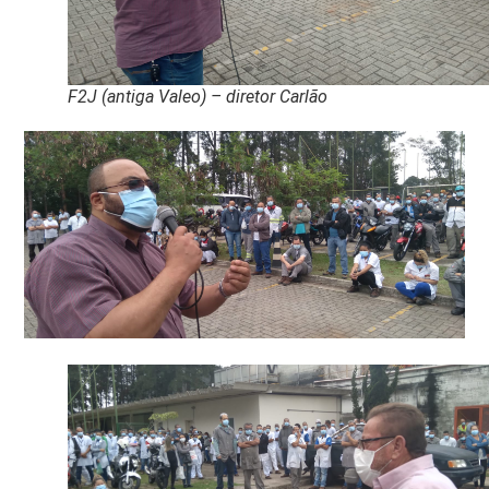
F2J (antiga Valeo) – diretor Carlão