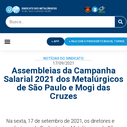
APP
FALE COM O PRESIDENTE MIGUEL TORRES
Palavra do Presidente
Jornal O Metalúrgico
Clube de Campo
Centro de Lazer
NOTÍCIAS DO SINDICATO
17/09/2021
Assembleias da Campanha
Salarial 2021 dos Metalúrgicos
de São Paulo e Mogi das
Cruzes
Na sexta, 17 de setembro de 2021, os diretores e