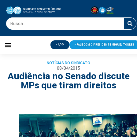
APP
FALE COM O PRESIDENTE MIGUEL TORRES
Palavra do Presidente
Jornal O Metalúrgico
Clube de Campo
Centro de Lazer
NOTÍCIAS DO SINDICATO
08/04/2015
Audiência no Senado discute
MPs que tiram direitos