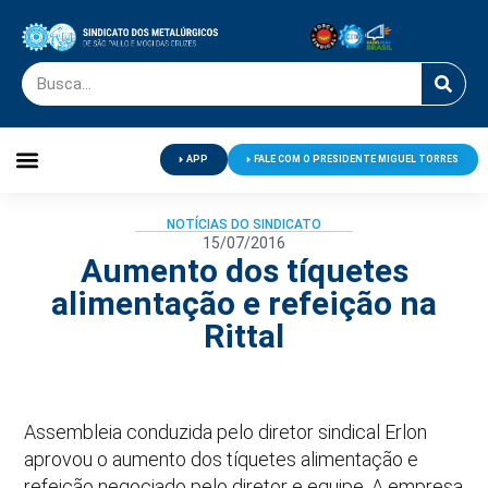
APP
FALE COM O PRESIDENTE MIGUEL TORRES
Palavra do Presidente
Jornal O Metalúrgico
Clube de Campo
Centro de Lazer
NOTÍCIAS DO SINDICATO
15/07/2016
Aumento dos tíquetes
alimentação e refeição na
Rittal
Assembleia conduzida pelo diretor sindical Erlon
aprovou o aumento dos tíquetes alimentação e
refeição negociado pelo diretor e equipe. A empresa