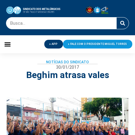
APP
FALE COM O PRESIDENTE MIGUEL TORRES
Palavra do Presidente
Jornal O Metalúrgico
Clube de Campo
Centro de Lazer
NOTÍCIAS DO SINDICATO
30/01/2017
Beghim atrasa vales