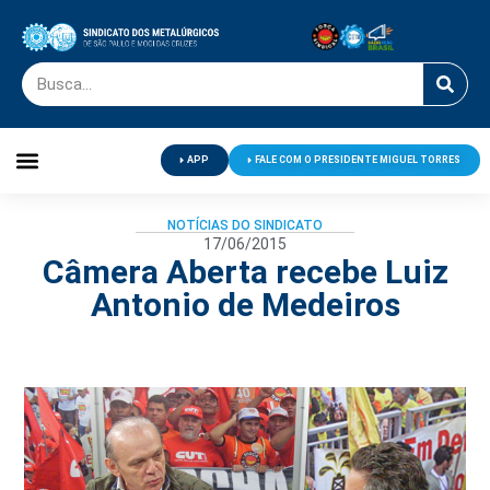
APP
FALE COM O PRESIDENTE MIGUEL TORRES
Palavra do Presidente
Jornal O Metalúrgico
Clube de Campo
Centro de Lazer
NOTÍCIAS DO SINDICATO
17/06/2015
Câmera Aberta recebe Luiz
Antonio de Medeiros