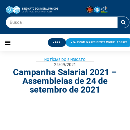
APP
FALE COM O PRESIDENTE MIGUEL TORRES
Palavra do Presidente
Jornal O Metalúrgico
Clube de Campo
Centro de Lazer
NOTÍCIAS DO SINDICATO
24/09/2021
Campanha Salarial 2021 –
Assembleias de 24 de
setembro de 2021