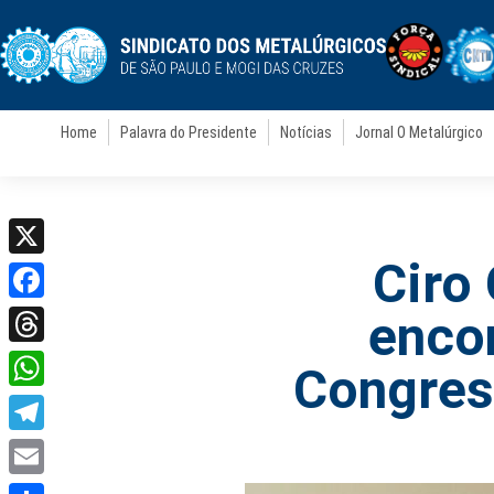
Home
Palavra do Presidente
Notícias
Jornal O Metalúrgico
Ciro
X
Facebook
enco
Threads
Congres
WhatsApp
Telegram
Email