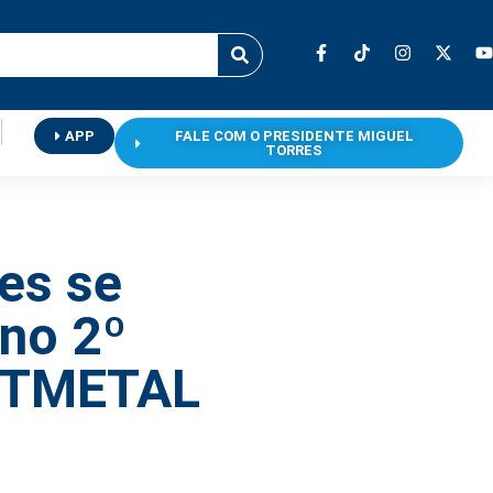
APP
FALE COM O PRESIDENTE MIGUEL
TORRES
es se
no 2º
FITMETAL