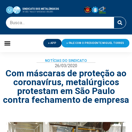
APP
FALE COM O PRESIDENTE MIGUEL TORRES
Palavra do Presidente
Jornal O Metalúrgico
Clube de Campo
Centro de Lazer
NOTÍCIAS DO SINDICATO
26/03/2020
Com máscaras de proteção ao
coronavírus, metalúrgicos
protestam em São Paulo
contra fechamento de empresa