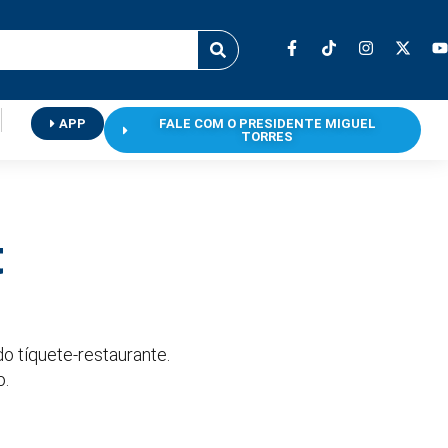
APP
FALE COM O PRESIDENTE MIGUEL
TORRES
t
o tíquete-restaurante.
o.