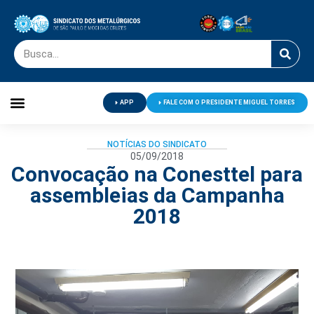
APP
FALE COM O PRESIDENTE MIGUEL TORRES
Palavra do Presidente
Jornal O Metalúrgico
Clube de Campo
Centro de Lazer
NOTÍCIAS DO SINDICATO
05/09/2018
Convocação na Conesttel para
assembleias da Campanha
2018