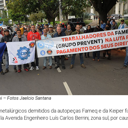
ni – Fotos Jaelcio Santana
etalúrgicos demitidos da autopeças Fameq e da Keiper fiz
a Avenida Engenheiro Luís Carlos Berrini, zona sul, por c