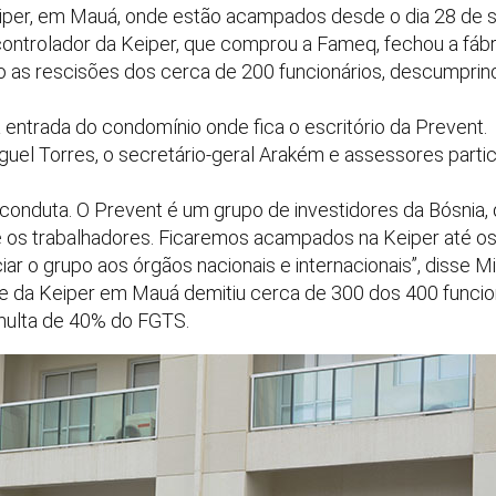
eiper, em Mauá, onde estão acampados desde o dia 28 de 
 controlador da Keiper, que comprou a Fameq, fechou a fábr
do as rescisões dos cerca de 200 funcionários, descumprin
entrada do condomínio onde fica o escritório da Prevent.
iguel Torres, o secretário-geral Arakém e assessores part
 conduta. O Prevent é um grupo de investidores da Bósni
te os trabalhadores. Ficaremos acampados na Keiper até o
ar o grupo aos órgãos nacionais e internacionais”, disse Mi
ade da Keiper em Mauá demitiu cerca de 300 dos 400 funcio
multa de 40% do FGTS.