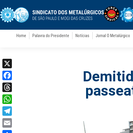
Home
Palavra do Presidente
Notícias
Jornal O Metalúrgico
Demitid
X
Facebook
passeat
Threads
WhatsApp
Telegram
Email