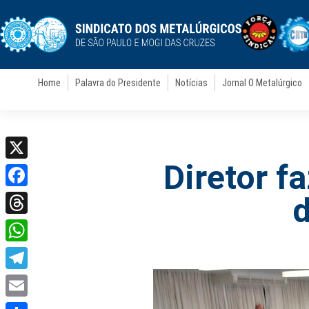
Home
Palavra do Presidente
Notícias
Jornal O Metalúrgico
Diretor f
X
Facebook
d
Threads
WhatsApp
Telegram
Email