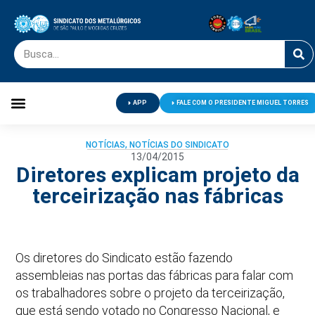
APP
FALE COM O PRESIDENTE MIGUEL TORRES
Palavra do Presidente
Jornal O Metalúrgico
Clube de Campo
Centro de Lazer
NOTÍCIAS
,
NOTÍCIAS DO SINDICATO
13/04/2015
Diretores explicam projeto da
terceirização nas fábricas
Os diretores do Sindicato estão fazendo
assembleias nas portas das fábricas para falar com
os trabalhadores sobre o projeto da terceirização,
que está sendo votado no Congresso Nacional, e