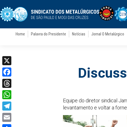
Home
Palavra do Presidente
Notícias
Jornal O Metalúrgico
Discuss
X
Facebook
Threads
Equipe do diretor sindical J
WhatsApp
levantamento e voltar a forne
Telegram
Email