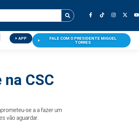
APP
FALE COM O PRESIDENTE MIGUEL
TORRES
e na CSC
omprometeu-se a a fazer um
es vão aguardar..