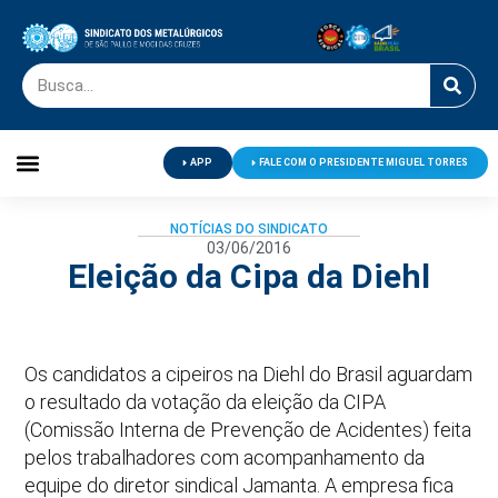
APP
FALE COM O PRESIDENTE MIGUEL TORRES
Palavra do Presidente
Jornal O Metalúrgico
Clube de Campo
Centro de Lazer
NOTÍCIAS DO SINDICATO
03/06/2016
Eleição da Cipa da Diehl
Os candidatos a cipeiros na Diehl do Brasil aguardam
o resultado da votação da eleição da CIPA
(Comissão Interna de Prevenção de Acidentes) feita
pelos trabalhadores com acompanhamento da
equipe do diretor sindical Jamanta. A empresa fica