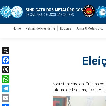
Home
Palavra do Presidente
Notícias
Jornal O Metalúrgico
Elei
X
Facebook
Threads
A diretora sindical Cristina 
WhatsApp
Interna de Prevenção de Aci
Telegram
Email