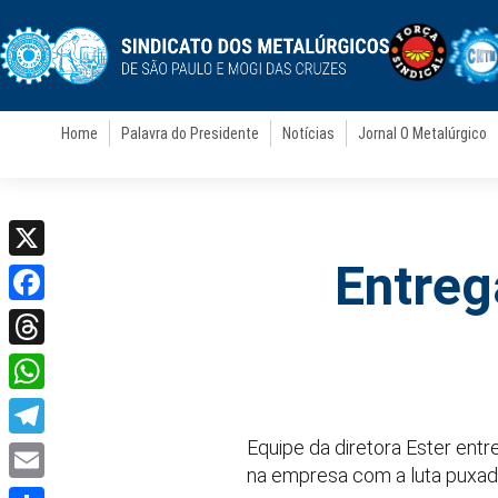
Home
Palavra do Presidente
Notícias
Jornal O Metalúrgico
Entreg
X
Facebook
Threads
WhatsApp
Equipe da diretora Ester ent
Telegram
na empresa com a luta puxada
Email