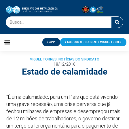
APP
FALE COM O PRESIDENTE MIGUEL TORRES
Palavra do Presidente
Jornal O Metalúrgico
Clube de Campo
Centro de Lazer
MIGUEL TORRES
,
NOTÍCIAS DO SINDICATO
18/12/2016
Estado de calamidade
“É uma calamidade, para um País que está vivendo
uma grave recessão, uma crise perversa que já
fechou milhares de empresas e desempregou mais
de 12 milhões de trabalhadores, o governo destinar
um terço da lei orçamentária para o pagamento de