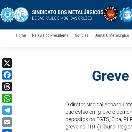
Home
Palavra do Presidente
Notícias
Jornal O Metalúrgico
Greve
X
Facebook
Threads
O diretor sindical Adriano La
WhatsApp
que estão em greve e demonst
depósitos do FGTS, Cipa, PLR
Telegram
greve no TRT (Tribunal Region
Email