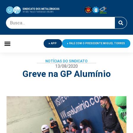
APP
FALE COM O PRESIDENTE MIGUEL TORRES
Palavra do Presidente
Jornal O Metalúrgico
Clube de Campo
Centro de Lazer
NOTÍCIAS DO SINDICATO
13/08/2020
Greve na GP Alumínio