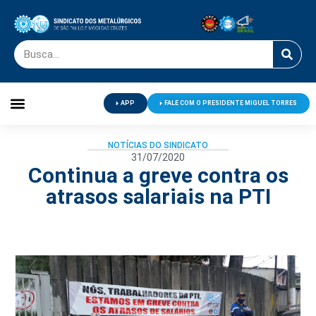
APP
FALE COM O PRESIDENTE MIGUEL TORRES
Palavra do Presidente
Jornal O Metalúrgico
Clube de Campo
Centro de Lazer
NOTÍCIAS DO SINDICATO
31/07/2020
Continua a greve contra os
atrasos salariais na PTI