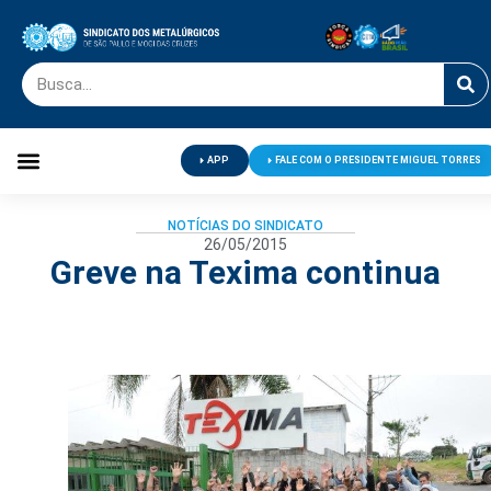
APP
FALE COM O PRESIDENTE MIGUEL TORRES
Palavra do Presidente
Jornal O Metalúrgico
Clube de Campo
Centro de Lazer
NOTÍCIAS DO SINDICATO
26/05/2015
Greve na Texima continua