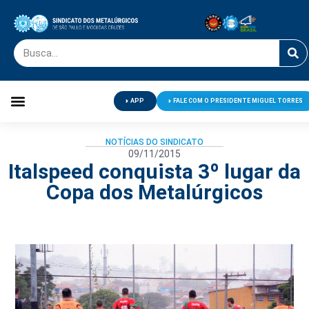
APP
FALE COM O PRESIDENTE MIGUEL TORRES
Palavra do Presidente
Jornal O Metalúrgico
Clube de Campo
Centro de Lazer
NOTÍCIAS DO SINDICATO
09/11/2015
Italspeed conquista 3º lugar da
Copa dos Metalúrgicos