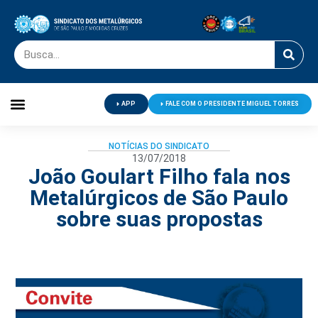
APP
FALE COM O PRESIDENTE MIGUEL TORRES
Palavra do Presidente
Jornal O Metalúrgico
Clube de Campo
Centro de Lazer
NOTÍCIAS DO SINDICATO
13/07/2018
João Goulart Filho fala nos
Metalúrgicos de São Paulo
sobre suas propostas