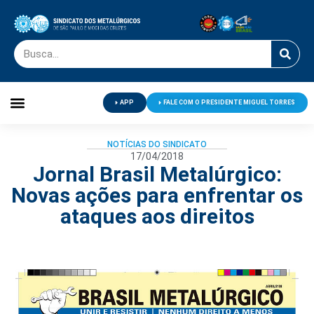
APP
FALE COM O PRESIDENTE MIGUEL TORRES
Palavra do Presidente
Jornal O Metalúrgico
Clube de Campo
Centro de Lazer
NOTÍCIAS DO SINDICATO
17/04/2018
Jornal Brasil Metalúrgico:
Novas ações para enfrentar os
ataques aos direitos