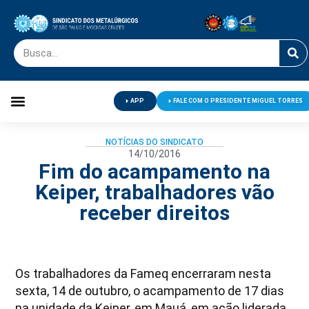
APP
FALE COM O PRESIDENTE MIGUEL TORRES
Palavra do Presidente
Jornal O Metalúrgico
Clube de Campo
Centro de Lazer
NOTÍCIAS DO SINDICATO
14/10/2016
Fim do acampamento na
Keiper, trabalhadores vão
receber direitos
Os trabalhadores da Fameq encerraram nesta
sexta, 14 de outubro, o acampamento de 17 dias
na unidade da Keiper, em Mauá, em ação liderada