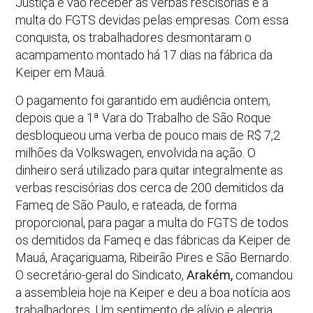
Justiça e vão receber as verbas rescisórias e a
multa do FGTS devidas pelas empresas. Com essa
conquista, os trabalhadores desmontaram o
acampamento montado há 17 dias na fábrica da
Keiper em Mauá.
O pagamento foi garantido em audiência ontem,
depois que a 1ª Vara do Trabalho de São Roque
desbloqueou uma verba de pouco mais de R$ 7,2
milhões da Volkswagen, envolvida na ação. O
dinheiro será utilizado para quitar integralmente as
verbas rescisórias dos cerca de 200 demitidos da
Fameq de São Paulo, e rateada, de forma
proporcional, para pagar a multa do FGTS de todos
os demitidos da Fameq e das fábricas da Keiper de
Mauá, Araçariguama, Ribeirão Pires e São Bernardo.
O secretário-geral do Sindicato,
Arakém,
comandou
a assembleia hoje na Keiper e deu a boa notícia aos
trabalhadores. Um sentimento de alívio e alegria