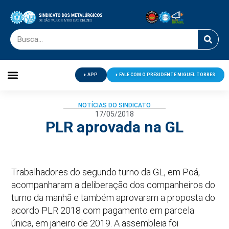
APP
FALE COM O PRESIDENTE MIGUEL TORRES
Palavra do Presidente
Jornal O Metalúrgico
Clube de Campo
Centro de Lazer
NOTÍCIAS DO SINDICATO
17/05/2018
PLR aprovada na GL
Trabalhadores do segundo turno da GL, em Poá,
acompanharam a deliberação dos companheiros do
turno da manhã e também aprovaram a proposta do
acordo PLR 2018 com pagamento em parcela
única, em janeiro de 2019. A assembleia foi