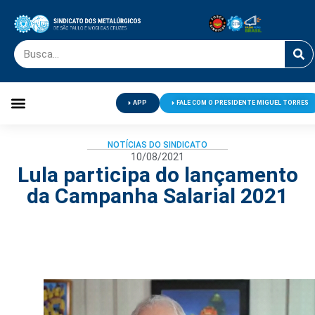
APP
FALE COM O PRESIDENTE MIGUEL TORRES
Palavra do Presidente
Jornal O Metalúrgico
Clube de Campo
Centro de Lazer
NOTÍCIAS DO SINDICATO
10/08/2021
Lula participa do lançamento
da Campanha Salarial 2021